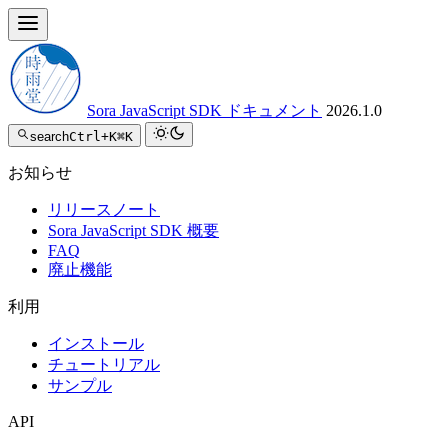
Sora JavaScript SDK ドキュメント
2026.1.0
search
Ctrl+K
⌘K
お知らせ
リリースノート
Sora JavaScript SDK 概要
FAQ
廃止機能
利用
インストール
チュートリアル
サンプル
API