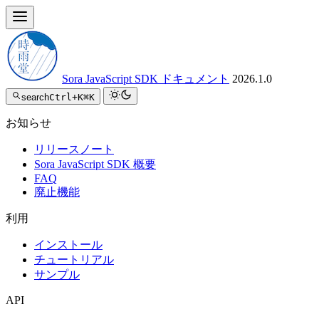
Sora JavaScript SDK ドキュメント
2026.1.0
search
Ctrl+K
⌘K
お知らせ
リリースノート
Sora JavaScript SDK 概要
FAQ
廃止機能
利用
インストール
チュートリアル
サンプル
API