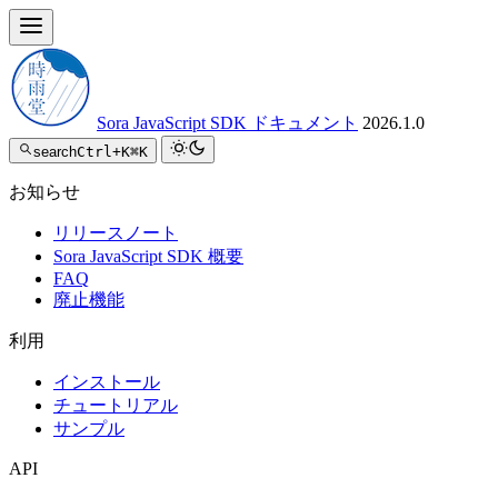
Sora JavaScript SDK ドキュメント
2026.1.0
search
Ctrl+K
⌘K
お知らせ
リリースノート
Sora JavaScript SDK 概要
FAQ
廃止機能
利用
インストール
チュートリアル
サンプル
API